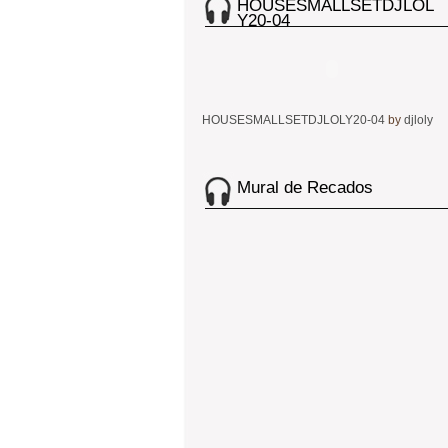
HOUSESMALLSETDJLOL
Y20-04
HOUSESMALLSETDJLOLY20-04
by
djloly
Mural de Recados