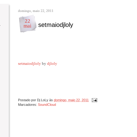
domingo, maio 22, 2011
22
setmaiodjloly
mai
setmaiodjloly
by
djloly
Postado por
Dj LoLy
às
domingo, maio 22, 2011
Marcadores:
SoundCloud