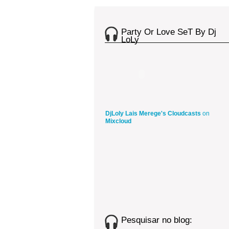
Party Or Love SeT By Dj
LoLy
DjLoly Lais Merege's Cloudcasts
on
Mixcloud
Pesquisar no blog: