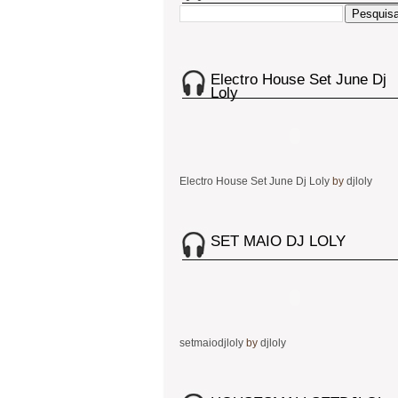
Electro House Set June Dj
Loly
Electro House Set June Dj Loly
by
djloly
SET MAIO DJ LOLY
setmaiodjloly
by
djloly