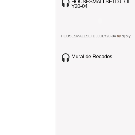
HOUSESMALLSETDJLOL
Y20-04
HOUSESMALLSETDJLOLY20-04
by
djloly
Mural de Recados