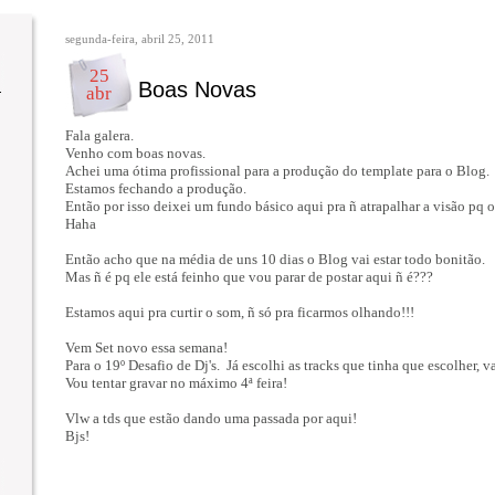
segunda-feira, abril 25, 2011
25
Boas Novas
abr
Fala galera.
Venho com boas novas.
Achei uma ótima profissional para a produção do template para o Blog.
Estamos fechando a produção.
Então por isso deixei um fundo básico aqui pra ñ atrapalhar a visão pq 
Haha
Então acho que na média de uns 10 dias o Blog vai estar todo bonitão.
Mas ñ é pq ele está feinho que vou parar de postar aqui ñ é???
Estamos aqui pra curtir o som, ñ só pra ficarmos olhando!!!
Vem Set novo essa semana!
Para o 19º Desafio de Dj's. Já escolhi as tracks que tinha que escolher,
Vou tentar gravar no máximo 4ª feira!
Vlw a tds que estão dando uma passada por aqui!
Bjs!