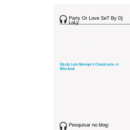
Party Or Love SeT By Dj
LoLy
DjLoly Lais Merege's Cloudcasts
on
Mixcloud
Pesquisar no blog: