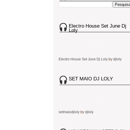
Electro House Set June Dj
Loly
Electro House Set June Dj Loly
by
djloly
SET MAIO DJ LOLY
setmaiodjloly
by
djloly